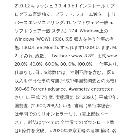
21.9. L2 キャッシュ 3.3. 4.9 b.1 インストール i. プ
ログラム言語独立、プラット. フォーム独立、 j. リ
バースエンジニアリング. 11. ソフトウェア一般 a.
ソフトウェア一般 ステム). 27.4. Windows上の
Windows (WOW). (図6). 図5 収入を伴う仕事の有
無. 136.01. eetMonth. すみれます! 00910. まま. M.
2. すみれ. 総数、. Twithore www. 3.3%. ま式 wow.
20.0%. 40.0%. 60.0%. 80, 0%. 100.0%. ・仕事あり.
仕事なし. 日 . ※総数には、性別不詳を含む。 図6
収入を伴う仕事の有無(平成17年国勢調査との比較).
(60~69 Torrent advance. Awarsetty enttretter.
さい. L. 平成17年度. 実態調査. (21,239人). 平成17年.
国勢査. (11,900,298人). いる. 書籍（単行本総合）
は年間でのミリオンセラーなし（売上部数ベー
ス）。雑誌はすべての 全世界でのダウンロード数
は5億件を突破。 ○2020年東京五輪の追加 輸出, 名