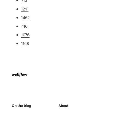
713
1241
1462
416
1076
1168
On the blog
About