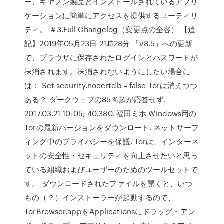
ー、キヤノン製品とインストールされているアプリ
ケーションに簡単にアクセスを提供するユーティリ
ティ。 ＃3.Full Changelog（変更点の全容） 【追
記】2019年05月23日 21時28分 「v8.5」への更新
で、ブラウザに保存されたログインとパスワードが
抹消されます。抹消されないようにしたい場合に
は： Set security.nocertdb = false Torは消えつつ
ある？ ダークウェブの85％超が応答せず.
2017.03.21 10:05; 40,380. 福田ミホ Windows用の
Torの最新バージョンをダウンロード. ネットサーフ
ィング中のプライバシーを保護. Torは、インターネ
ットの安全性・セキュリティを向上させたいと思っ
ている組織およびユーザーのためのツールセットで
す。 ダウンロードされたファイルを開くと、いつ
もの（？）インストーラーが起動するので、
TorBrowser.appをApplicationsにドラッグ・アン