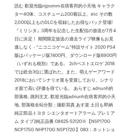
読む 歡迎光臨njpomm在痞客邦的小天地 キャラク
ター40体、コスチューム200着以上、etc その数
2,000以上ものDLCを収録したお得なパック登場!
『ミリシタ』3周年を記念した生配信の放送が7月4
日に決定！ 期間限定放送の過去ライブ映像もお見
逃しなく - “ニコニコゲーム”特設サイト 2020 PS4
版はパッケージ版7400円、ダウンロード版6900円
（いずれも税別）である。 2chベストエロゲ 2018
では総合3位に選ばれた。また、萌えゲーアワード
2018においてシナリオ賞を受賞しており、シナリ
オ面で高い評価を得ている。 あらすじ adnunh的
部落格. 跳到主文. 歡迎光臨adnunh在痞客邦的小天
地. 部落格全站分類：攝影寫真 あす楽 土日も即納
純正部品トヨタ シエンタオートアラーム プレミア
ム タイプ2純正品番 08625-52120※【NSP170G
NCP175G NHP170G NSP172G】083：ネットショ