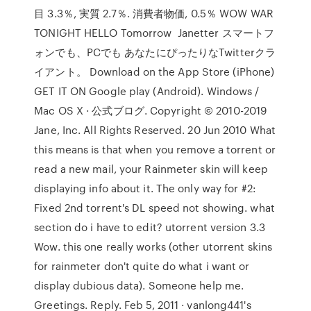
目 3.3％, 実質 2.7％. 消費者物価, 0.5％ WOW WAR
TONIGHT HELLO Tomorrow Janetter スマートフ
ォンでも、PCでも あなたにぴったりなTwitterクラ
イアント。 Download on the App Store (iPhone)
GET IT ON Google play (Android). Windows /
Mac OS X · 公式ブログ. Copyright © 2010-2019
Jane, Inc. All Rights Reserved. 20 Jun 2010 What
this means is that when you remove a torrent or
read a new mail, your Rainmeter skin will keep
displaying info about it. The only way for #2:
Fixed 2nd torrent's DL speed not showing. what
section do i have to edit? utorrent version 3.3
Wow. this one really works (other utorrent skins
for rainmeter don't quite do what i want or
display dubious data). Someone help me.
Greetings. Reply. Feb 5, 2011 · vanlong441's