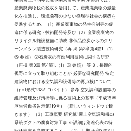
産業廃棄物税の税収を活用して、産業廃棄物の減量
化を推進し、環境負荷の少ない循環型社会の構築を
促進するため、（1）産業廃棄物の発生抑制等の促
進に係る研究・技術開発等及び（2）産業廃棄物の
リサイクル施設整備に助成 ⑥低品位炭からのクリ
ーンメタン製造技術研究（再 掲 第3章第4節1.（1）
⑤ 参照） ⑦石炭灰の有効利用技術に関する研究
（再掲 第3章 第4節1.（1）⑥ 参照） 等 8．長期的
視野に立って取り組むことが 必要な研究開発 特定
建築物における空気調和設備等の再点検について
（pdf形式233キロバイト） 参考 空気調和設備等の
維持管理及び清掃等に係る技術上の基準（平成15年
厚生労働省告示第119号）（新しいウィンドウで開
きます） （3）工事概要 研究棟1屋上空気調和機oa
系統ダクトの腐食対策工事 ※詳細は別途公表の特
記仕様書を参照すること。 （4）工 期 令和3年3月