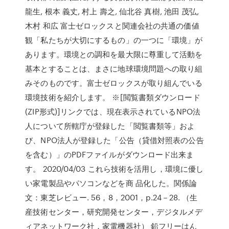
龍生, 根本 義丈, 村上 壽之, 仙北谷 真樹, 池田 茂弘,
木村 和広 富士ゼロックスと関連会社の共通の価値
観「私たちが大切にするもの」の一つに「環境」が
あります。環境との調和を最大限に尊重して活動を
基本とすることは、まさに地球環境問題への取り組
みそのものです。富士ゼロックスが取り組んでいる
環境技術を紹介します。 ※[閲覧書類ダウンロード
(ZIP形式)]リンクでは、現在表示されているNPO法
人について所轄庁が登録した「閲覧書類等」およ
び、NPO法人が登録した「公告（貸借対照表の公告
を含む）」のPDFファイルがダウンロード出来ま
す。 2020/04/03 これら技術を活用し，環境に優し
い家電製品やパソコンなどを商 品化した。関係論
文：東芝レビュー. 56，8，2001，p.24－28. （生
産技術センター，研究開発センター，デジタルメデ
ィアネットワーク社，家電機器社） 鉛フリーはん