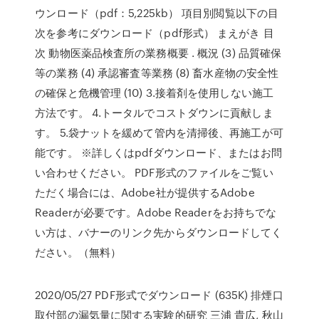
ウンロード（pdf：5,225kb） 項目別閲覧以下の目
次を参考にダウンロード（pdf形式） まえがき 目
次 動物医薬品検査所の業務概要 . 概況 (3) 品質確保
等の業務 (4) 承認審査等業務 (8) 畜水産物の安全性
の確保と危機管理 (10) 3.接着剤を使用しない施工
方法です。 4.トータルでコストダウンに貢献しま
す。 5.袋ナットを緩めて管内を清掃後、再施工が可
能です。 ※詳しくはpdfダウンロード、またはお問
い合わせください。 PDF形式のファイルをご覧い
ただく場合には、Adobe社が提供するAdobe
Readerが必要です。Adobe Readerをお持ちでな
い方は、バナーのリンク先からダウンロードしてく
ださい。（無料）
2020/05/27 PDF形式でダウンロード (635K) 排煙口
取付部の漏気量に関する実験的研究 三浦 貴広, 秋山