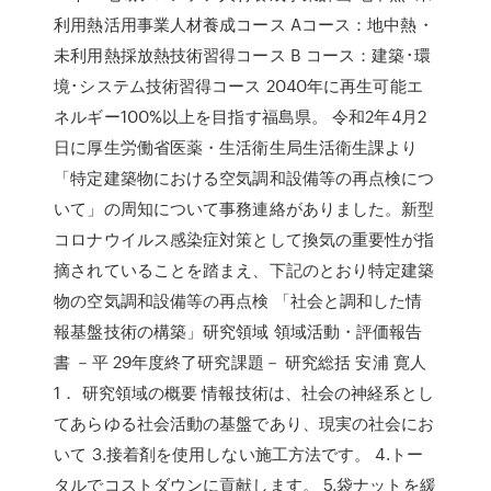
利用熱活用事業人材養成コース Aコース：地中熱・
未利用熱採放熱技術習得コース B コース：建築･環
境･システム技術習得コース 2040年に再生可能エ
ネルギー100%以上を目指す福島県。 令和2年4月2
日に厚生労働省医薬・生活衛生局生活衛生課より
「特定建築物における空気調和設備等の再点検につ
いて」の周知について事務連絡がありました。新型
コロナウイルス感染症対策として換気の重要性が指
摘されていることを踏まえ、下記のとおり特定建築
物の空気調和設備等の再点検 「社会と調和した情
報基盤技術の構築」研究領域 領域活動・評価報告
書 －平 29年度終了研究課題－ 研究総括 安浦 寛人
1． 研究領域の概要 情報技術は、社会の神経系とし
てあらゆる社会活動の基盤であり、現実の社会にお
いて 3.接着剤を使用しない施工方法です。 4.トー
タルでコストダウンに貢献します。 5.袋ナットを緩