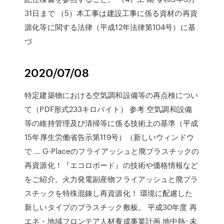
31日まで （5）本工事は建設工事に係る資材の再資
源化等に関する法律（平成12年法律第104号）に基
づ
2020/07/08
特定建築物における空気調和設備等の再点検につい
て（PDF形式233キロバイト） 参考 空気調和設備
等の維持管理及び清掃等に係る技術上の基準（平成
15年厚生労働省告示第119号）（新しいウィンドウ
で … G-Placeのフライアッシュと廃プラスチックの
再資源化！『エコロボード』の技術や価格情報など
をご紹介。火力発電副産物フライアッシュと廃プラ
スチックを特殊混錬し再資源化！ 環境に配慮した
新しいタイプのプラスチック敷板。 平成30年度 再
エネ・地域フロンテア人材養成事業計画 地中熱･未