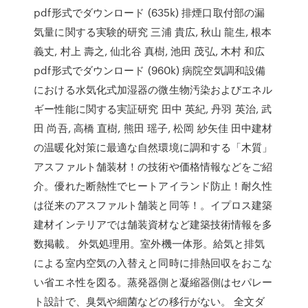
pdf形式でダウンロード (635k) 排煙口取付部の漏
気量に関する実験的研究 三浦 貴広, 秋山 龍生, 根本
義丈, 村上 壽之, 仙北谷 真樹, 池田 茂弘, 木村 和広
pdf形式でダウンロード (960k) 病院空気調和設備
における水気化式加湿器の微生物汚染およびエネル
ギー性能に関する実証研究 田中 英紀, 丹羽 英治, 武
田 尚吾, 高橋 直樹, 熊田 瑶子, 松岡 紗矢佳 田中建材
の温暖化対策に最適な自然環境に調和する「木質」
アスファルト舗装材！の技術や価格情報などをご紹
介。優れた断熱性でヒートアイランド防止！耐久性
は従来のアスファルト舗装と同等！。イプロス建築
建材インテリアでは舗装資材など建築技術情報を多
数掲載。 外気処理用。室外機一体形。給気と排気
による室内空気の入替えと同時に排熱回収をおこな
い省エネ性を図る。蒸発器側と凝縮器側はセパレー
ト設計で、臭気や細菌などの移行がない。 全文ダ