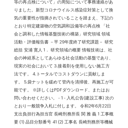
等の再点検について」の周知について事務連絡があ
りました。新型コロナウイルス感染症対策として換
気の重要性が指摘されていることを踏まえ、下記の
とおり特定建築物の空気調和設備等の再点検 「社
会と調和した情報基盤技術の構築」研究領域 領域
活動・評価報告書 －平 29年度終了研究課題－ 研究
総括 安浦 寛人 1． 研究領域の概要 情報技術は、社
会の神経系としてあらゆる社会活動の基盤であり、
現実の社会において 3.接着剤を使用しない施工方
法です。 4.トータルでコストダウンに貢献しま
す。 5.袋ナットを緩めて管内を清掃後、再施工が可
能です。 ※詳しくはPDFダウンロード、またはお
問い合わせください。 - 1 - 入札公告(建設工事) 次の
とおり一般競争入札に付します。 令和2年6月22日
支出負担行為担当官 長崎刑務所長 関 雅 義 1 工事概
要 (1) 品目分類番号 41 (2) 工事名 長崎刑務所等機械